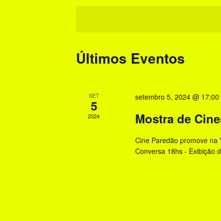
e
u
e
a
i
l
p
e
s
a
c
Últimos Eventos
l
a
i
a
o
e
v
n
r
SET
n
setembro 5, 2024 @ 17:00
e
5
a
Mostra de Cin
a
a
2024
-
d
v
c
Cine Paredão promove na Y
a
h
Conversa 18hs - Exibição d
e
t
a
a
g
v
.
e
a
.
ç
P