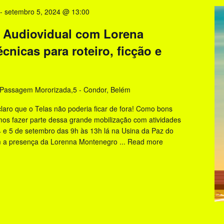
-
setembro 5, 2024 @ 13:00
o Audiovidual com Lorena
nicas para roteiro, ficção e
Passagem Mororizada,5 - Condor, Belém
laro que o Telas não poderia ficar de fora! Como bons
os fazer parte dessa grande mobilização com atividades
,4 e 5 de setembro das 9h às 13h lá na Usina da Paz do
 a presença da Lorenna Montenegro ...
Read more
Oficina
Roteiro
Audiovidual
com
Lorena
Montenegro:
Técnicas
para