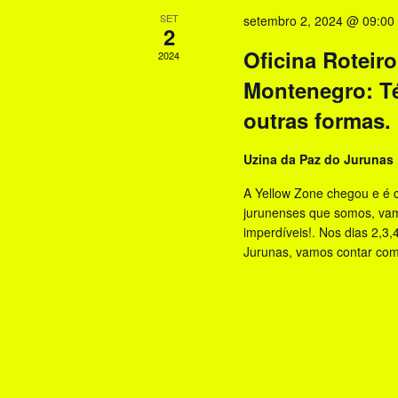
l
SET
e
setembro 2, 2024 @ 09:00
a
2
p
Oficina Roteir
E
2024
a
Montenegro: Téc
v
l
outras formas.
a
e
v
n
Uzina da Paz do Jurunas
r
t
a
A Yellow Zone chegou e é c
jurunenses que somos, vam
-
o
imperdíveis!. Nos dias 2,3
c
Jurunas, vamos contar com
s
h
a
v
e
.