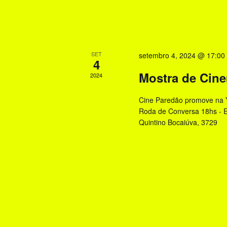
ã
e
s
o
q
d
u
SET
setembro 4, 2024 @ 17:00
4
i
e
Mostra de Cin
s
2024
v
a
Cine Paredão promove na Y
E
i
Roda de Conversa 18hs - Ex
v
Quintino Bocaiúva, 3729
s
e
u
n
t
a
o
i
s
p
s
e
d