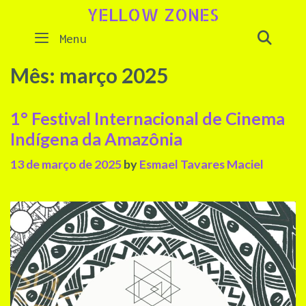
Skip
YELLOW ZONES
to
SEAR
Menu
content
Mês:
março 2025
1° Festival Internacional de Cinema
Indígena da Amazônia
13 de março de 2025
by
Esmael Tavares Maciel