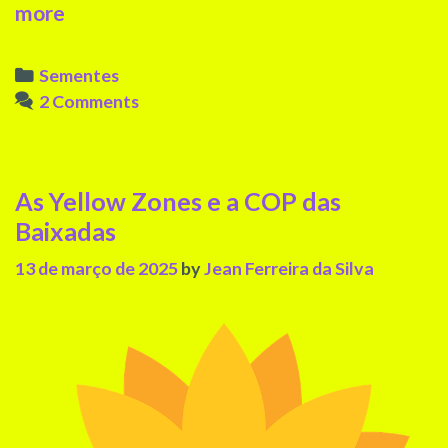
1°
more
Festival
Internacional
Categories
Sementes
de
2 Comments
Cinema
Indígena
da
As Yellow Zones e a COP das
Amazônia
Baixadas
13 de março de 2025
by
Jean Ferreira da Silva