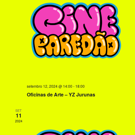
v
n
i
t
s
o
u
a
i
s
d
e
E
setembro 12, 2024 @ 14:00
-
18:00
v
Oficinas de Arte – YZ Jurunas
e
n
SET
11
t
2024
o