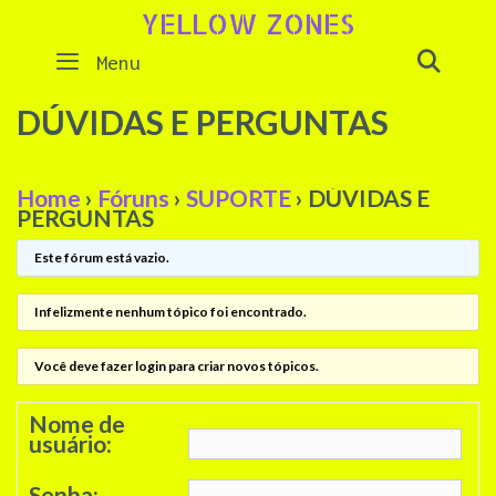
Skip
YELLOW ZONES
to
SEAR
Menu
content
DÚVIDAS E PERGUNTAS
Home
›
Fóruns
›
SUPORTE
›
DÚVIDAS E
PERGUNTAS
Este fórum está vazio.
Infelizmente nenhum tópico foi encontrado.
Você deve fazer login para criar novos tópicos.
Nome de
usuário:
Senha: