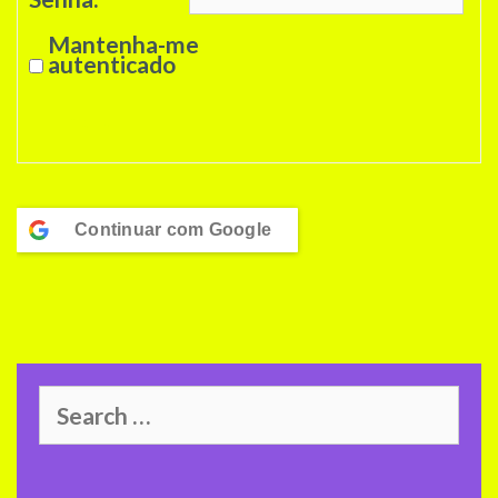
Mantenha-me
autenticado
Entrar
Continuar com
Google
Search
for: