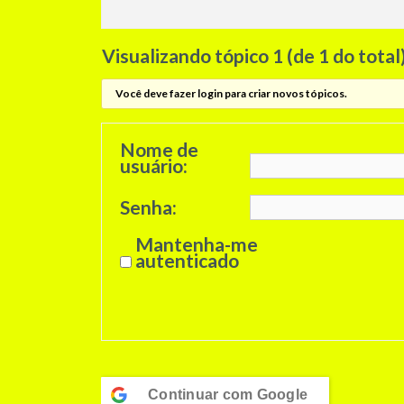
Visualizando tópico 1 (de 1 do total
Você deve fazer login para criar novos tópicos.
Nome de
usuário:
Senha:
Mantenha-me
autenticado
Continuar com
Google