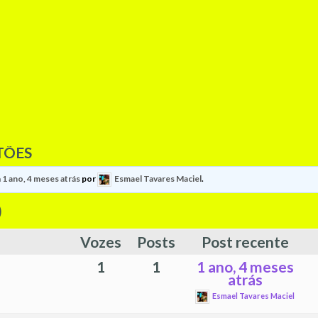
TÕES
m
1 ano, 4 meses atrás
por
Esmael Tavares Maciel
.
)
Vozes
Posts
Post recente
1
1
1 ano, 4 meses
atrás
Esmael Tavares Maciel