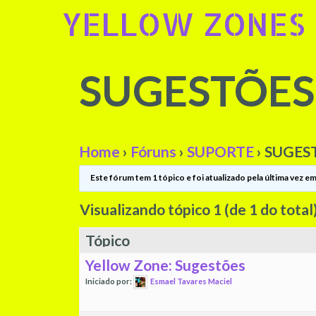
Skip
YELLOW ZONES
to
content
SUGESTÕES
Home
›
Fóruns
›
SUPORTE
›
SUGES
Este fórum tem 1 tópico e foi atualizado pela última vez e
Visualizando tópico 1 (de 1 do total
Tópico
Yellow Zone: Sugestões
Iniciado por:
Esmael Tavares Maciel