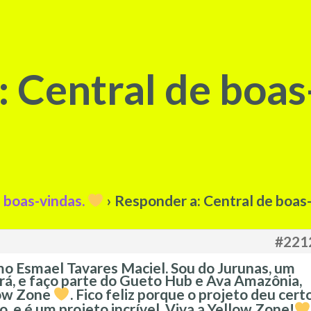
 Central de boas
 boas-vindas.
›
Responder a: Central de boas
#221
mo Esmael Tavares Maciel. Sou do Jurunas, um
rá, e faço parte do Gueto Hub e Ava Amazônia,
low Zone
. Fico feliz porque o projeto deu cert
, e é um projeto incrível. Viva a Yellow Zone!