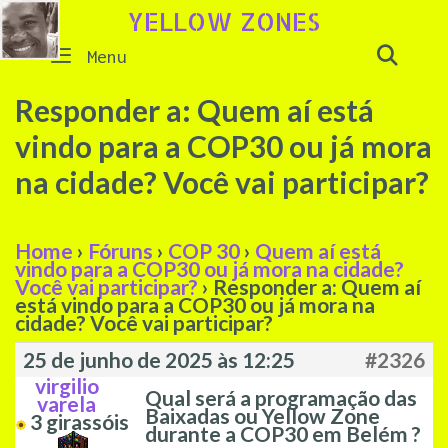
Skip
YELLOW ZONES
to
SEAR
Menu
content
Responder a: Quem aí está
vindo para a COP30 ou já mora
na cidade? Você vai participar?
Home
›
Fóruns
›
COP 30
›
Quem aí está
vindo para a COP30 ou já mora na cidade?
Você vai participar?
›
Responder a: Quem aí
está vindo para a COP30 ou já mora na
cidade? Você vai participar?
25 de junho de 2025 às 12:25
#2326
virgilio
Qual será a programação das
varela
Baixadas ou Yellow Zone
3
girassóis
durante a COP30 em Belém ?