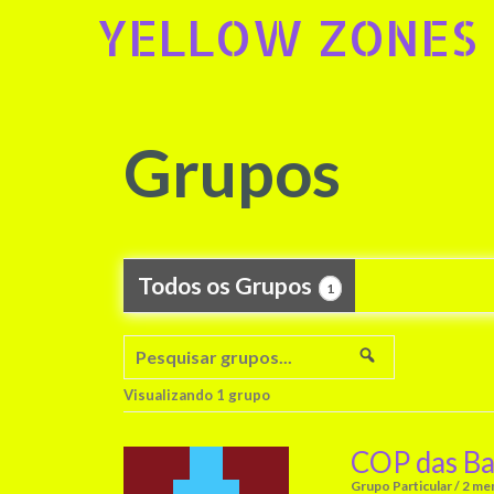
Skip
YELLOW ZONES
to
content
Grupos
Todos os Grupos
1
Pesquisar
grupos...
Pesquisar
Visualizando 1 grupo
COP das Ba
Grupo Particular / 2 m