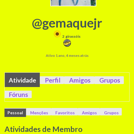
@gemaquejr
2
girassóis
Ativo 1 ano, 4 meses atrás
Atividade
Perfil
Amigos
Grupos
Fóruns
Pessoal
Menções
Favoritos
Amigos
Grupos
Atividades de Membro