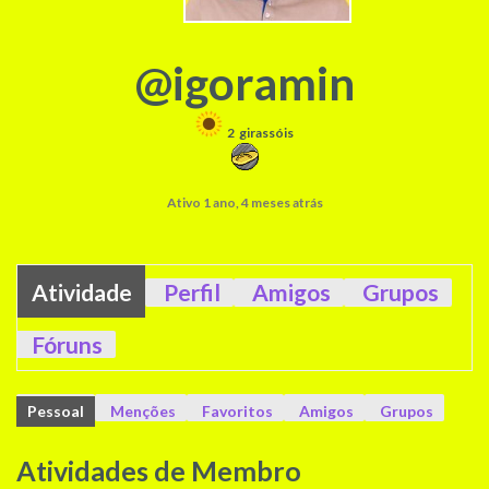
@igoramin
2
girassóis
Ativo 1 ano, 4 meses atrás
Atividade
Perfil
Amigos
Grupos
Fóruns
Pessoal
Menções
Favoritos
Amigos
Grupos
Atividades de Membro