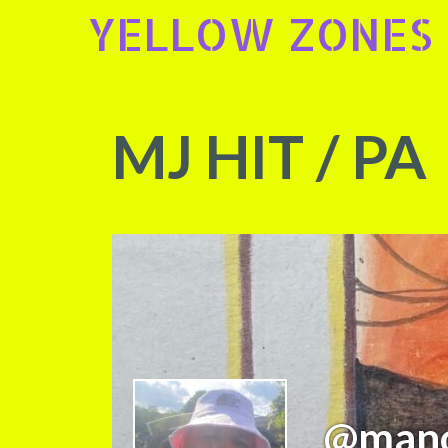
Skip
YELLOW ZONES
to
content
MJ HIT / PA
@manoe