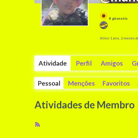
8
girassóis
Ativo 1 ano, 2 meses a
Atividade
Perfil
Amigos
G
Pessoal
Menções
Favoritos
Atividades de Membro
Feed
RSS