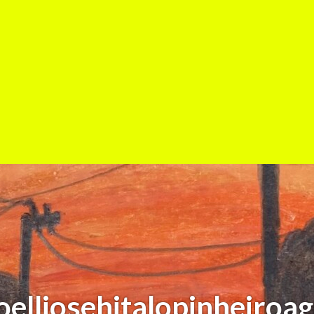
lljosehitalopinheiroag