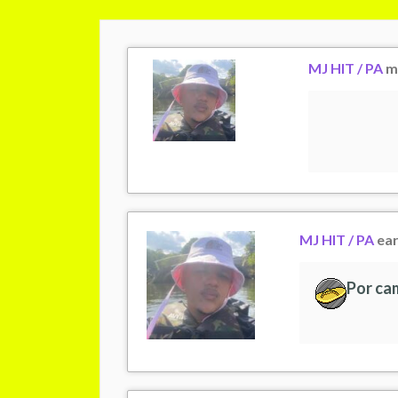
MJ HIT / PA
mu
MJ HIT / PA
ear
Por ca