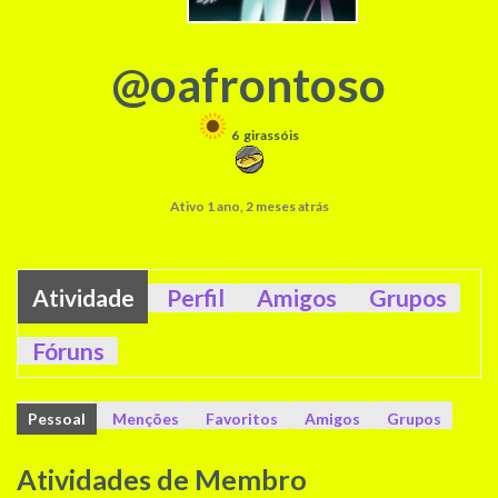
@oafrontoso
6
girassóis
Ativo 1 ano, 2 meses atrás
Atividade
Perfil
Amigos
Grupos
Fóruns
Pessoal
Menções
Favoritos
Amigos
Grupos
Atividades de Membro