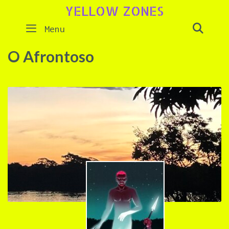
Skip
YELLOW ZONES
to
SEAR
Menu
content
O Afrontoso