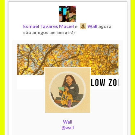
Esmael Tavares Maciel
e
Wall
agora
são amigos
um ano atrás
Wall
@wall