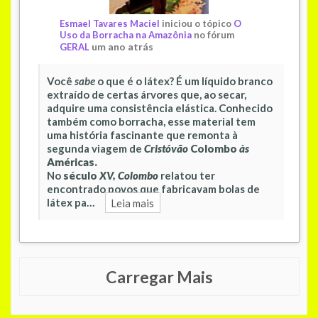
Esmael Tavares Maciel
iniciou o tópico
O
Uso da Borracha na Amazônia
no fórum
um ano atrás
GERAL
Você
sabe
o que é o látex? É um líquido branco
extraído de certas árvores que, ao secar,
adquire uma consistência elástica. Conhecido
também como borracha, esse material tem
uma história fascinante que remonta à
segunda viagem de
Cristóvão
Colombo
às
Américas.
No
século
XV,
Colombo
relatou ter
encontrado povos que fabricavam bolas de
látex pa…
Leia mais
Carregar Mais