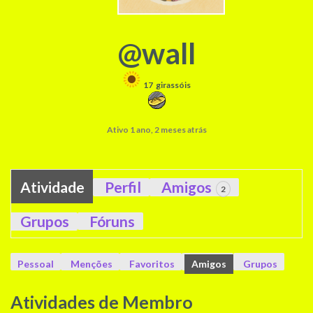
@wall
17
girassóis
Ativo 1 ano, 2 meses atrás
Atividade
Perfil
Amigos
2
Grupos
Fóruns
Pessoal
Menções
Favoritos
Amigos
Grupos
Atividades de Membro