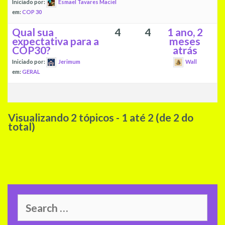
Iniciado por:
Esmael Tavares Maciel
em:
COP 30
Qual sua
4
4
1 ano, 2
expectativa para a
meses
COP30?
atrás
Iniciado por:
Jerimum
Wall
em:
GERAL
Visualizando 2 tópicos - 1 até 2 (de 2 do
total)
Search
for: