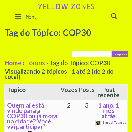
Skip
YELLOW ZONES
to
SEAR
Menu
content
Tag do Tópico: COP30
Home
›
Fóruns
›
Tag do Tópico: COP30
Visualizando 2 tópicos - 1 até 2 (de 2 do
total)
Tópico
Vozes
Posts
Post
recente
Quem aí está
2
3
1 ano, 1
vindo para a
mês
COP30 ou já mora
atrás
na cidade? Você
Esmael Tavares Mac
vai participar?