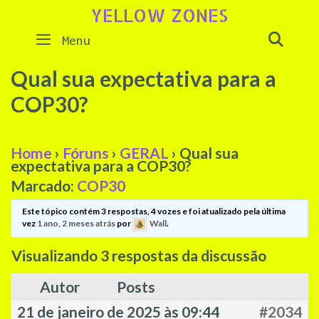
Skip
YELLOW ZONES
to
SEAR
Menu
content
Qual sua expectativa para a
COP30?
Home
›
Fóruns
›
GERAL
›
Qual sua
expectativa para a COP30?
Marcado:
COP30
Este tópico contém 3 respostas, 4 vozes e foi atualizado pela última
vez
1 ano, 2 meses atrás
por
Wall
.
Visualizando 3 respostas da discussão
Autor
Posts
21 de janeiro de 2025 às 09:44
#2034