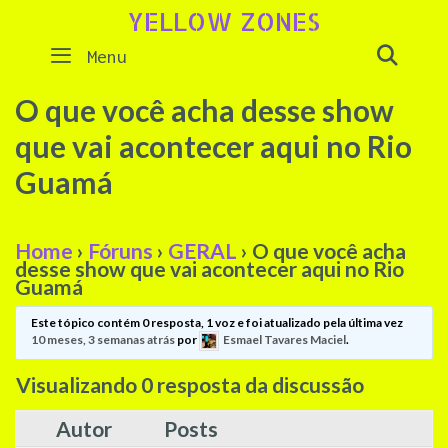
Skip
YELLOW ZONES
to
SEAR
Menu
content
O que você acha desse show
que vai acontecer aqui no Rio
Guamá
Home
›
Fóruns
›
GERAL
›
O que você acha
desse show que vai acontecer aqui no Rio
Guamá
Este tópico contém 0 resposta, 1 voz e foi atualizado pela última vez
10 meses, 3 semanas atrás
por
Esmael Tavares Maciel
.
Visualizando 0 resposta da discussão
Autor
Posts