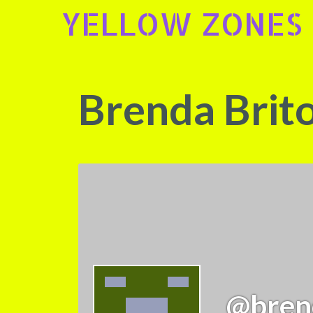
Skip
YELLOW ZONES
to
content
Brenda Brit
@bren