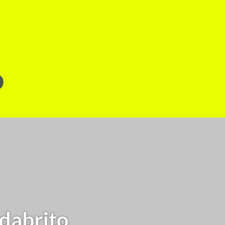
o
dabrito