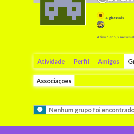
4
girassóis
Ativo 1 ano, 2 meses a
Atividade
Perfil
Amigos
G
Associações
Nenhum grupo foi encontrado