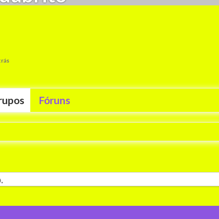
trás
rupos
Fóruns
.