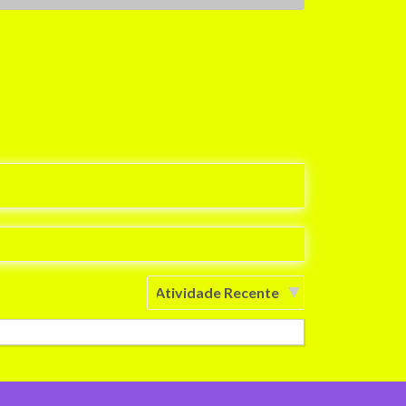
Ordenar
por: