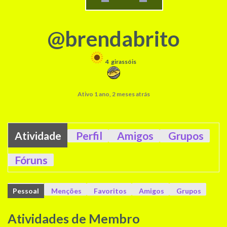
@brendabrito
4
girassóis
Ativo 1 ano, 2 meses atrás
Atividade
Perfil
Amigos
Grupos
Fóruns
Pessoal
Menções
Favoritos
Amigos
Grupos
Atividades de Membro