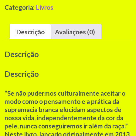
raça
Categoria:
Livros
-
Bell
Hookes
Descrição
Avaliações (0)
quantidade
Descrição
Descrição
“Se não pudermos culturalmente aceitar o
modo como o pensamento e a prática da
supremacia branca elucidam aspectos de
nossa vida, independentemente da cor da
pele, nunca conseguiremos ir além da raça.”
Neste livro, lançado originalmente em 2013,