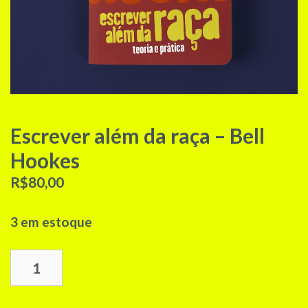
Escrever além da raça – Bell
Hookes
R$
80,00
3 em estoque
Escrever
Adicionar ao carrinho
além
da