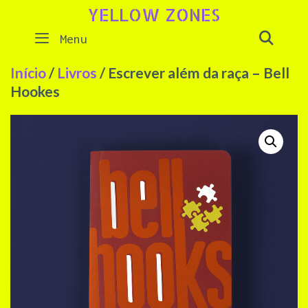
Skip
YELLOW ZONES
to
SEAR
Menu
content
Início
/
Livros
/ Escrever além da raça – Bell
Hookes