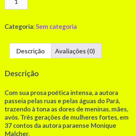
Adicionar ao carrinho
Flor
de
Gume,
Categoria:
Sem categoria
Monique
Malcher
(Somente
Descrição
Avaliações (0)
Brasil)
(Frete
Grátis)
Descrição
quantidade
Com sua prosa poética intensa, a autora
passeia pelas ruas e pelas águas do Pará,
trazendo à tona as dores de meninas, mães,
avós. Três gerações de mulheres fortes, em
37 contos da autora paraense Monique
Malcher.