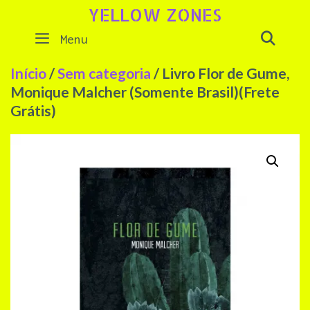
Skip
YELLOW ZONES
to
SEAR
Menu
content
Início
/
Sem categoria
/ Livro Flor de Gume,
Monique Malcher (Somente Brasil)(Frete
Grátis)