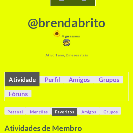
@brendabrito
4
girassóis
Ativo 1 ano, 2 meses atrás
Atividade
Perfil
Amigos
Grupos
Fóruns
Pessoal
Menções
Favoritos
Amigos
Grupos
Atividades de Membro